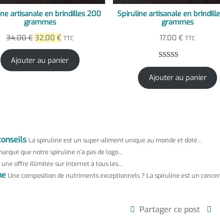
ine artisanale en brindilles 200
Spiruline artisanale en brindill
grammes
grammes
Le
Le
34,00
€
32,00
€
17,00
€
TTC
TTC
prix
prix
initial
actuel
Ajouter au panier
Noté
1
5.00
était :
est :
sur 5 basé
Ajouter au panier
34,00 €.
32,00 €.
sur
notation
client
conseils
La spiruline est un super-aliment unique au monde et doté...
arqué que notre spiruline n’a pas de logo...
 une offre illimitée sur internet à tous les...
ne
Une composition de nutriments exceptionnels ? La spiruline est un concent
Partager ce post