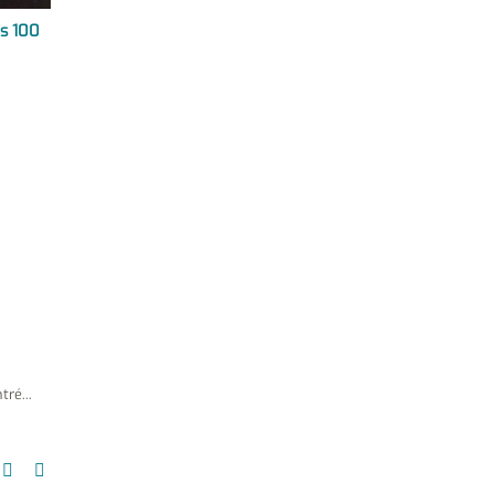
es 100
ré...