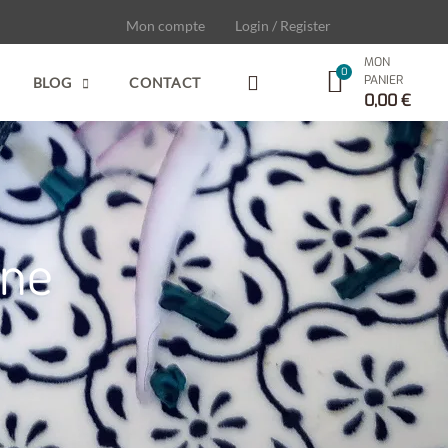
Mon compte
Login / Register
MON
PANIER
BLOG
CONTACT
0,00
€
ine