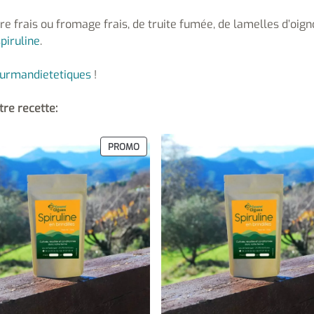
vre frais ou fromage frais, de truite fumée, de lamelles d’oig
spiruline
.
urmandietetiques
!
tre recette:
PRODUIT
PROMO
EN
PROMOTION