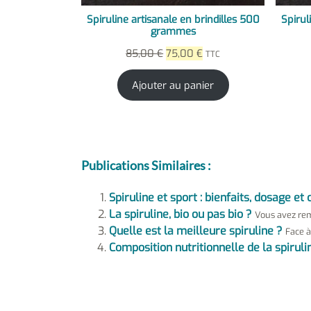
Spiruline artisanale en brindilles 500
Spirul
grammes
Le
Le
85,00
€
75,00
€
TTC
prix
prix
initial
actuel
Ajouter au panier
était :
est :
85,00 €.
75,00 €.
Publications Similaires :
Spiruline et sport : bienfaits, dosage et 
La spiruline, bio ou pas bio ?
Vous avez rem
Quelle est la meilleure spiruline ?
Face à
Composition nutritionnelle de la spiruli