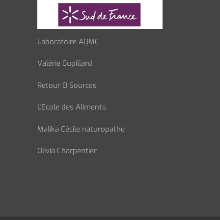
Laboratoire AQMC
Valérie Cupillard
Retour O Sources
L'Ecole des Aliments
Malika Cécile naturopathe
Olivia Charpentier