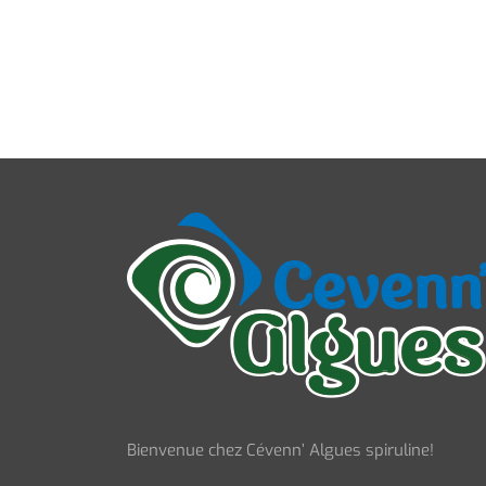
Bienvenue chez Cévenn’ Algues spiruline!