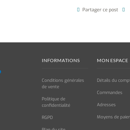
Partager ce post
INFORMATIONS
MON ESPACE
Conditions générales
Détails du comp
de vente
Commandes
Politique de
Adresses
confidentialité
Moyens de paie
RGPD
Plan du site